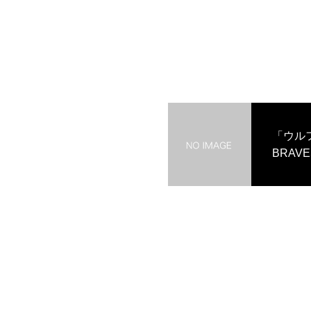
「ウルフ
BRA