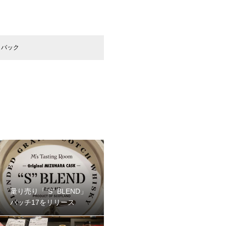
クバック
量り売り「”S” BLEND」
バッチ17をリリース