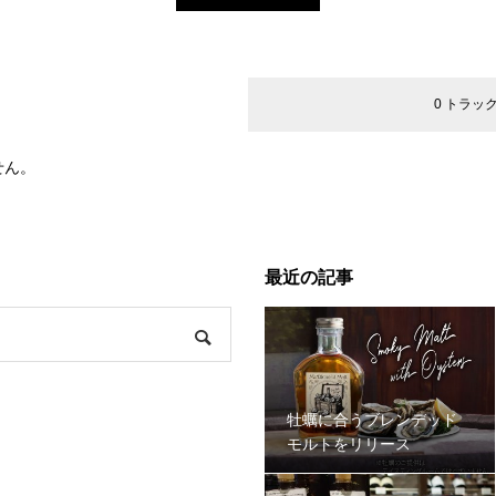
コメント
0 トラッ
せん。
最近の記事
牡蠣に合うブレンデッド
モルトをリリース