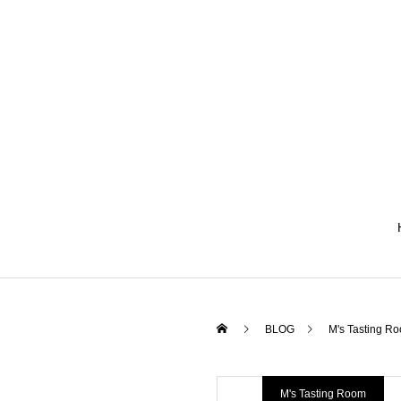
BLOG
M's Tasting R
M's Tasting Room