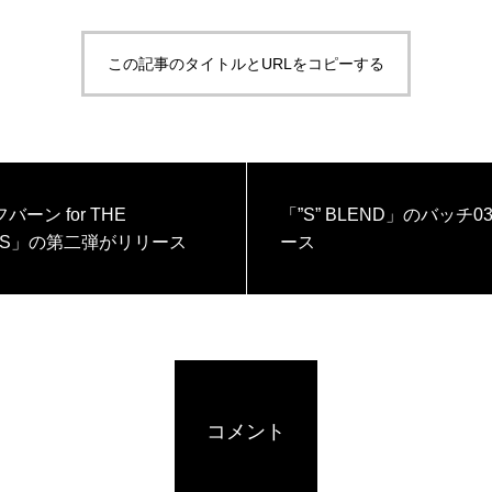
この記事のタイトルとURLをコピーする
バーン for THE
「”S” BLEND」のバッチ
VES」の第二弾がリリース
ース
コメント