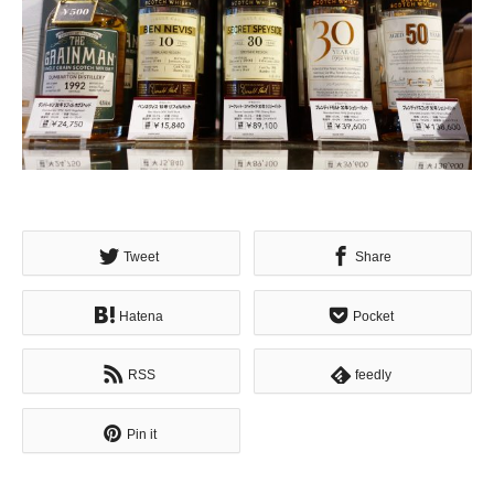
Tweet
Share
Hatena
Pocket
RSS
feedly
Pin it