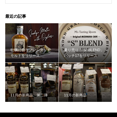
最近の記事
牡蠣に合うブレンデッド
量り売り「”S” BLEND」
モルトをリリース
バッチ17をリリース
11月の新商品、第二弾
11月の新商品